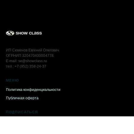
ИП Семенов Евгений Олегович
ОГРНИП 320470400004778
E-mail: se@showclass.ru
тел.: +7 (952) 358-24-37
МЕНЮ
Политика конфиденциальности
Публичная оферта
ПОДПИСАТЬСЯ
VK