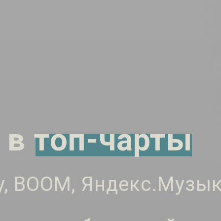
 в топ-чарты
fy, BOOM, Яндекс.Музы